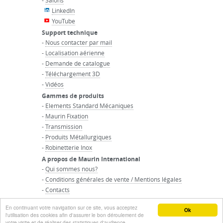
-
Salons
LinkedIn
YouTube
Support technique
-
Nous contacter par mail
-
Localisation aérienne
-
Demande de catalogue
-
Téléchargement 3D
-
Vidéos
Gammes de produits
-
Elements Standard Mécaniques
-
Maurin Fixation
-
Transmission
-
Produits Métallurgiques
-
Robinetterie Inox
A propos de Maurin International
-
Qui sommes nous?
-
Conditions générales de vente / Mentions légales
-
Contacts
-
Accueil du groupe Maurin
En continuant votre navigation sur ce site, vous acceptez
© GROUPE MAURIN - Tous droits réservés
Ok
l'utilisation des cookies afin d'assurer le bon déroulement de
votre visite et de réaliser des statistiques d'audience.