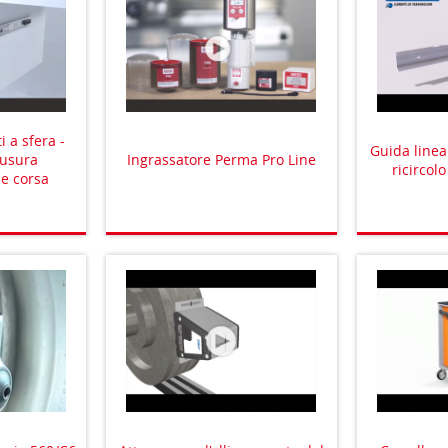
i a sfera -
Guida linea
iusura
Ingrassatore Perma Pro Line
ricircol
ne corsa