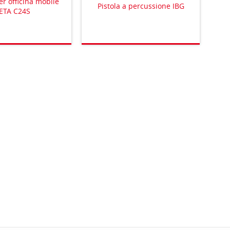
er officina mobile
Pistola a percussione IBG
ETA C24S