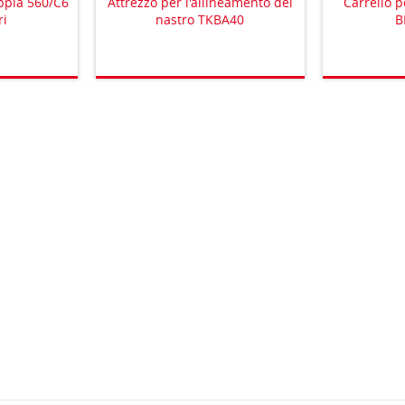
oppia 560/C6
Attrezzo per l'allineamento del
Carrello p
ri
nastro TKBA40
B