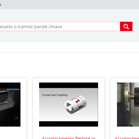
0
Accoppiamento flettore in
Accoppiam